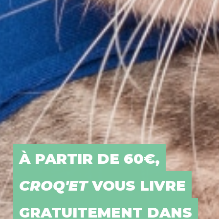
À PARTIR DE 60€,
CROQ'ET
PROPOSE LE
CROQ'ET
VOUS LIVRE
MEILLEUR POUR VOS
GRATUITEMENT DANS